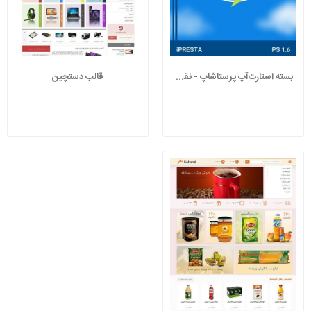
بسته استارت‌آپ پرستاشاپ - نقره ای (قالب +...
قالب دستچین