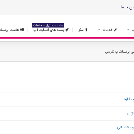
س با ما
قالب + ماژول + خدمات
ب
خدمات
سئو
بسته های استارت آپ
هاست پرستاش
ی پرستاشاپ فارسی
انلود
اژول
 پشتیبانی