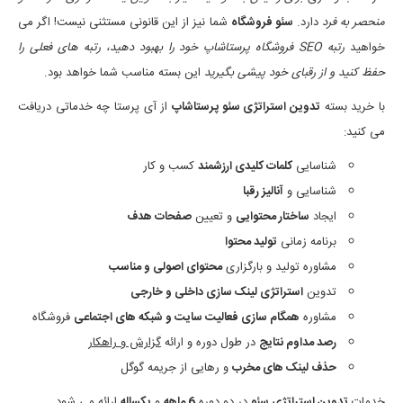
منحصر به فرد
دارد.
سئو فروشگاه
شما نیز از این قانونی مستثنی نیست! اگر می
خواهید
رتبه SEO فروشگاه پرستاشاپ خود را بهبود دهید، رتبه های فعلی را
حفظ کنید و از رقبای خود پیشی بگیرید
این بسته مناسب شما خواهد بود.
با خرید بسته
تدوین استراتژی سئو پرستاشاپ
از آی پرستا چه خدماتی دریافت
می کنید:
شناسایی
کلمات کلیدی ارزشمند
کسب و کار
شناسایی و
آنالیز رقبا
ایجاد
ساختار محتوایی
و تعیین
صفحات هدف
برنامه زمانی
تولید محتوا
مشاوره تولید و بارگزاری
محتوای اصولی و مناسب
تدوین
استراتژی لینک سازی داخلی و خارجی
مشاوره
همگام سازی فعالیت سایت و شبکه های اجتماعی
فروشگاه
رصد مداوم نتایج
در طول دوره و ارائه
گزارش و راهکار
حذف لینک های مخرب
و رهایی از جریمه گوگل
خدمات
تدوین استراتژی سئو
در دو دوره
6 ماهه
و
یکساله
ارائه می شود.