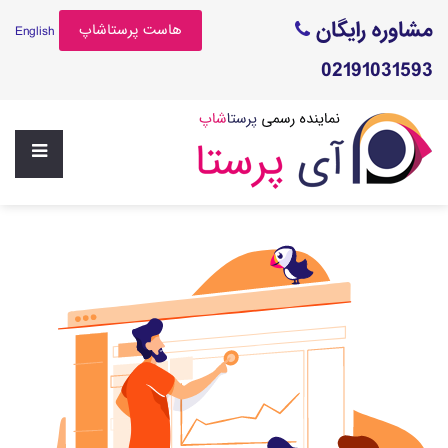
مشاوره رایگان
هاست پرستاشاپ
English
02191031593