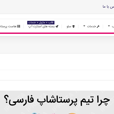
س با ما
قالب + ماژول + خدمات
ب
خدمات
سئو
بسته های استارت آپ
هاست پرستاش