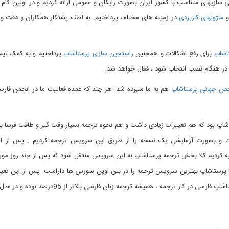
سازیهای متناسب با کشور ایران بصورت رایگان و عمومی ارائه کردیم و در اولین گام ب
ماژولهای کاربردی
در زمینه های مختلف پرداختیم. به لطف پشتکار همکاران و دقت و
اشاپ
برای رفع اشکالات و همچنین
راستچین سازی پرستاشاپ
پرداختیم و به کمک تیم
 در هنگام نصب انتخاب شود ، فعال خواهد شد.
من جهانی پرستاشاپ
اشاپ بود که هم تغییرات زیادی داشت و هم نحوه ترجمه بسیار وقت گیر و طاقت فرسا 
C) بسیار مورد توجه ما قرار گرفت و بصورت آزمایشی یک نسخه را از طریق این سرویس ترجمه کرد
ار ، توصیه کردیم کلا بخش ترجمه پرستاشاپ به این سرویس منتقل شود که پس از چند روز مور
 میشود. در حال حاضر مطمئنا پرستاشاپ بهترین سرویس ترجمه را در بین اوپن سورس ها داراست. پس
 زبان فارسی بالاتر از 95درصد بوده و در حال حاضر که این مطلب را نگارش میکنم 100% میباشد.