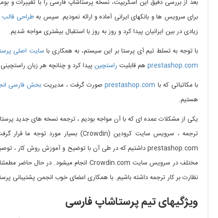
بعد از بررسی دقیق این اسکریپت، نسخه پرستاشاپ فارسی را با تغییرات و بومی 
برای سرویس ها و بانکهای ایرانی آماده و ارائه نمودیم. سپس به
طراحی قالب
و
زیادی در بین ایرانیان پیدا کرد و روز به روز با استقبال بیشتری مواجه شدیم.
با توجه به تسلط تیم آی پرستا بر این سیستم، به همکاری با
سایت اصلی پرست
prestashop.com
هم قابلیت
راستچین
پیدا کرد و چنانچه هر زبان راستچینی
با مکاتباتی که با
prestashop.com
صورت گرفت ، مدیریت
بخش فارسی انج
هستیم.
یکی از مشکلات عمده ای که با آن مواجه بودیم ، ترجمه نسخه های جدید پرست
ترجمه ، سرویس سایت کرودین (rowdin
prestashop.com داشتیم که در طی آن با توضیح و آموزش روش ک
مختلف در سرویس سایت Crowdin.com انجام
نظارت بر کار ترجمه داشته باشیم. با همکاری اعضای خوب انجمن پشتیبانی پرستاشاپ فارسی در کار ترجمه ، همیشه ترجمه
ویژگیهای تیم پرستاشاپ فارسی