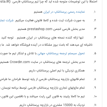
احتمالا با این توضیحات متوجه شده اید که چرا تیم پرستاشاپ فارسی (iPresta.IR) را به شما توصیه میکنیم ولی با این حال به صورت اجمالی به ذکر نکات این انتخاب میپردازم :
نماینده رسمی پرستاشاپ در ایران
هستیم
به صورت شرکت ثبت شده و کاملا قانونی فعالیت میکنیم.
شرکت تجارت
مدیر بخش فارسی انجمن prestashop.com هستیم.
تنها ارائه کننده نسخه های پرستاشاپ در ایران هستیم . توجه کنید که ب
ناشیانه ای میدهند که باعث بروز مشکلات در آینده فروشگاه خواهد شد. ما به فروشگاههایی که با نسخه ای به جز نس
تحول سیستم ترجمه پرستاشاپ جهانی
با تلاش و ابتکار تیم ما صورت
مدیر بخش ترجمه های پرستاشاپ در سایت Crowdin.com هستیم.
همکاری نزدیکی با تیم اصلی پرستاشاپ داریم.
تمام قالبهای بازارچه پرستاشاپ فارسی از پایه توسط طراحان ما طراحی 
تمام ماژولهای تجاری بازارچه پرستاشاپ فارسی توسط برنامه نویسان ما ا
تیم ما کاملا پایبند به قانون کپی رایت میباشد و با ناقضین این قانون د
نزدیک به 15000 مشتری در بازارچه پرستاشاپ داریم