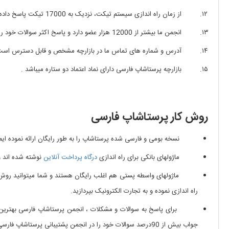
از زمان راه اندازی سیستم تیکت، نزدیک به 17000 تیکت پاسخ داده شده داریم. میانگین زمان پاسخ دهی به تیکتها در بخش خدمات، یک ساعت و دوازده دقیقه، در بخش قالب، 48 دقیقه و در بخش ماژول، 46 دقیقه است.
انجمن ما بیشتر از 12000 هزار عضو دارد و پاسخ اکثر سوالات خود را میتوانید در آنجا پیدا کنید.
آدرس و شماره های تماس ما در بازارچه مشخص و قابل دسترس است و د
بازارچه پرستاشاپ فارسی دارای نماد اعتماد دو ستاره میباشد .
روش کار پرستاشاپ فارسی
نسخه بومی و فارسی شده پرستاشاپ را به طور رایگان ارائه نموده ایم و میت
ماژولهای بانکی برای راه اندازی
درگاه پرداخت آنلاین
نوشته شده اند و ب
ماژولهای واسطه پستی هم اغلب رایگان هستند و شما میتوانید روش مورد نظ
راه اندازی نموده و به تجارت الکترونیک بپردازید.
برای پاسخ به سوالات و مشکلات ، انجمن پرستاشاپ فارسی بهترین منبع
جواب بیش از 90درصد سوالات خود را در انجمن پشتیبانی پرستاشاپ فارسی پیدا کنید و چنانچه جواب سوالی در انجمن موجود نبود ، سوال خود را مطرح کنید تا توسط سایر کاربران با تجربه یا مدیران پاسخ داده شود.