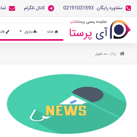
مشاوره رایگان
02191031593
کانال تلگرام
تما
خانه
ماژول
قال
بلاگ
اخبار