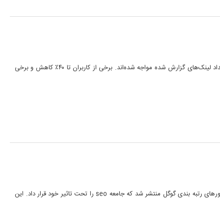
از ۲۷ می ۲۰۲۴ ، کاربران کنسول سرچ جستجوی گوگل با کاهش قابل توجهی در تعداد لینک‌های گزارش شده مواجه شده‌اند. برخی از کاربران تا ۴۰٪ کاهش و برخی
طی روزهای اخیر خبری مبنی بر انتشار اسناد موتور جستجوی گوگل در رابطه با فاکتورهای رتبه بندی گوگل منتشر شد که جامعه seo را تحت تاثیر خود قرار داد. این