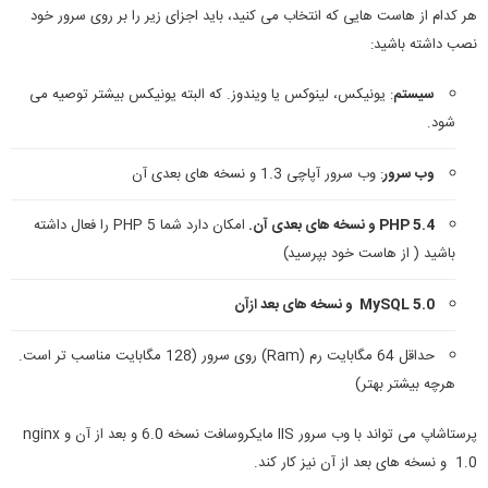
هر کدام از هاست هایی که انتخاب می کنید، باید اجزای زیر را بر روی سرور خود
نصب داشته باشید:
سیستم
: یونیکس، لینوکس یا ویندوز. که البته یونیکس بیشتر توصیه می
شود.
وب سرور
: وب سرور آپاچی 1.3 و نسخه های بعدی آن
PHP 5.4
و نسخه های بعدی آن.
امکان دارد شما PHP 5 را فعال داشته
باشید ( از هاست خود بپرسید)
MySQL 5.0
و نسخه های بعد ازآن
حداقل 64 مگابایت رم (Ram) روی سرور (128 مگابایت مناسب تر است.
هرچه بیشتر بهتر)
پرستاشاپ می تواند با وب سرور IIS مایکروسافت نسخه 6.0 و بعد از آن و nginx
1.0 و نسخه های بعد از آن نیز کار کند.