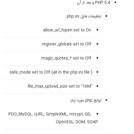
PHP 5.4 و بعد از آن
تنظیمات فایل php.ini
allow_url_fopen set to On
register_globals set to Off
magic_quotes_* set to Off
( safe_mode set to Off (all in the php.ini file
"file_max_upload_size set to "16M
توابع php مورد نیاز:
PDO_MySQL, cURL, SimpleXML, mcrypt, GD,
OpenSSL, DOM, SOAP