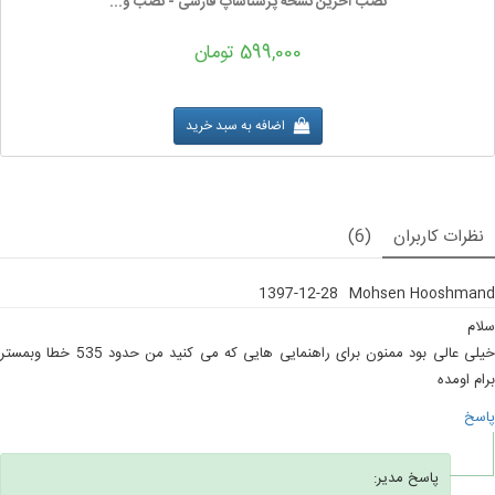
نصب آخرین نسخه پرستاشاپ فارسی - نصب و...
599,000 تومان
اضافه به سبد خرید
نظرات کاربران
(6)
1397-12-28
Mohsen Hooshmand
سلام
خیلی عالی بود ممنون برای راهنمایی هایی که می کنید من حدود 535 خطا وبمستر
برام اومده
پاسخ
پاسخ مدیر: