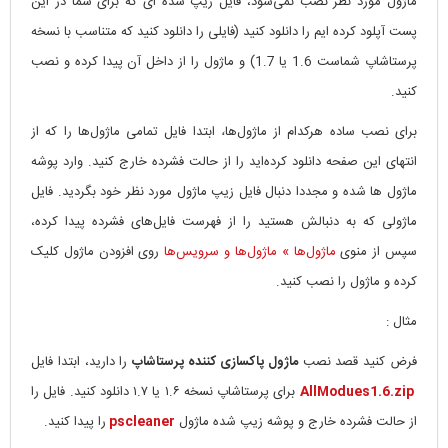
ماژول مورد نظر نصب نمی‌شود، فایل زیپ شده ای که برای شما در این
پست آپلود کرده ایم را دانلود کنید (فایلی را دانلود کنید که متناسب با نسخه
پرستاشاپ شماست 1.6 یا 1.7) و ماژول را از داخل آن پیدا کرده و نصب
کنید.
برای نصب ساده هرکدام از ماژول‌ها
،
ابتدا فایل تمامی ماژول‌ها را که از
انتهای این صفحه دانلود کرده‌اید
را از حالت فشرده خارج کنید. وارد پوشه
ماژول ها شده و مجددا دنبال فایل زیپ ماژول مورد نظر خود بگردید. فایل
ماژولی که به دنبالش هستید را از فهرست فایل‌های فشرده پیدا کرده،
سپس از منوی
ماژول‌ها » ماژول‌ها و سرویس‌‌ها
روی افزودن ماژول کلیک
کرده و ماژول را نصب کنید.
مثال :
فرض کنید قصد نصب
ماژول پاکسازی کننده پرستاشاپ
را دارید، ابتدا فایل
AllModues1.6.zip
برای پرستاشاپ نسخه ۱.۶ یا ۱.۷ دانلود کنید. فایل را
از حالت فشرده خارج و پوشه زیپ شده ماژول
pscleaner
را پیدا کنید.