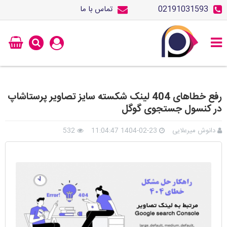
02191031593
تماس با ما
رفع خطاهای 404 لینک شکسته سایز تصاویر پرستاشاپ
در کنسول جستجوی گوگل
دانوش میرعلایی
1404-02-23 11:04:47
532