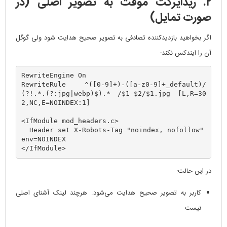
۲. ریدایرکت موقت به تصویر اصلی (در
صورت تمایل)
اگر بخواهید بازدیدکننده تصادفی به تصویر صحیح هدایت شود ولی گوگل
آن را ایندکس نکند:
RewriteEngine On

RewriteRule ^([0-9]+)-([a-z0-9]+_default)/
(?!.*.(?:jpg|webp)$).* /$1-$2/$1.jpg [L,R=30
2,NC,E=NOINDEX:1]

<IfModule mod_headers.c>

  Header set X-Robots-Tag "noindex, nofollow" 
env=NOINDEX

در این حالت:
کاربر به تصویر صحیح هدایت می‌شود. هرچند لینک آشنای اصلی
نیست