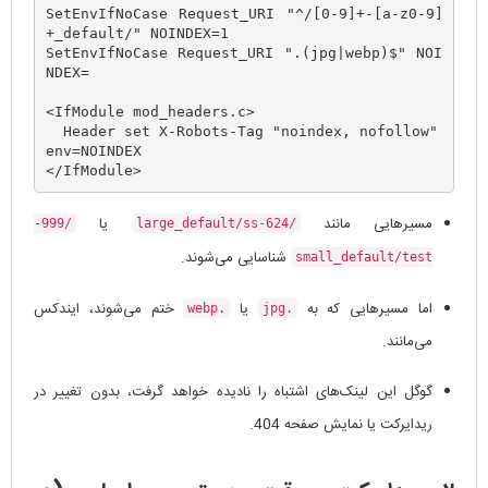
SetEnvIfNoCase Request_URI "^/[0-9]+-[a-z0-9]
+_default/" NOINDEX=1

SetEnvIfNoCase Request_URI ".(jpg|webp)$" NOI
NDEX=

<IfModule mod_headers.c>

  Header set X-Robots-Tag "noindex, nofollow" 
env=NOINDEX

مسیرهایی مانند
یا
/999-
/624-large_default/ss
شناسایی می‌شوند.
small_default/test
اما مسیرهایی که به
یا
ختم می‌شوند، ایندکس
.webp
.jpg
می‌مانند.
گوگل این لینک‌های اشتباه را نادیده خواهد گرفت، بدون تغییر در
ریدایرکت یا نمایش صفحه 404.