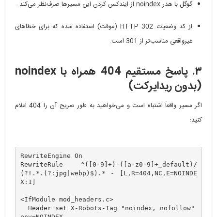
گوگل با هدر noindex از ایندکس کردن این مسیرها صرف‌نظر می‌کند.
از کد وضعیت HTTP 302 (موقت) استفاده شده که برای خطاهای
غیرواقعی مناسب‌تر از 301 است.
۳. پاسخ مستقیم 404 همراه با noindex
(بدون ریدایرکت)
اگر مسیر واقعاً اشتباه است و می‌خواهید به طور صریح آن را 404 اعلام
کنید:
RewriteEngine On

RewriteRule ^([0-9]+)-([a-z0-9]+_default)/
(?!.*.(?:jpg|webp)$).* - [L,R=404,NC,E=NOINDE
X:1]

<IfModule mod_headers.c>

  Header set X-Robots-Tag "noindex, nofollow" 
env=NOINDEX
