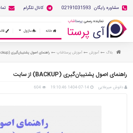
مشاوره رایگان
02191031593
کانال تلگرام
تما
خانه
ماژول
قال
بلاگ
آموزش
آموزش پرستاشاپ
راهنمای اصول پشتیبان‌گیری (Backup) از سایت
راهنمای اصول پشتیبان‌گیری (BACKUP) از سایت
دانوش میرعلایی
1404-07-14 19:10:46
604