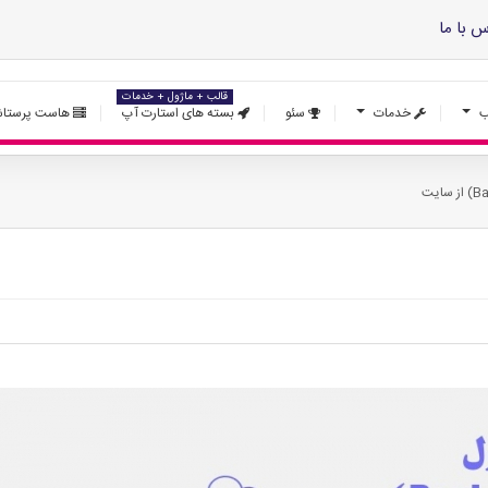
س با ما
قالب + ماژول + خدمات
ب
خدمات
سئو
بسته های استارت آپ
هاست پرستاش