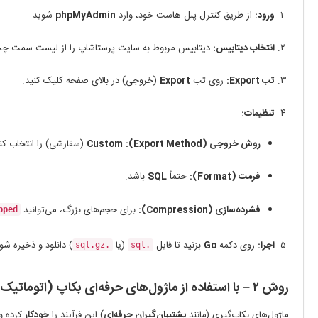
ورود:
از طریق کنترل پنل هاست خود، وارد
phpMyAdmin
شوید.
انتخاب دیتابیس:
دیتابیس مربوط به سایت پرستاشاپ را از لیست سمت چپ 
تب Export:
روی تب
Export
(خروجی) در بالای صفحه کلیک کنید.
تنظیمات:
روش خروجی (Export Method):
Custom
(سفارشی) را انتخاب کنی
فرمت (Format):
حتماً
SQL
باشد.
فشرده‌سازی (Compression):
برای حجم‌های بزرگ، می‌توانید
pped
اجرا:
روی دکمه
Go
بزنید تا فایل
(یا
) دانلود و ذخیره شو
.sql.gz
.sql
روش ۲ – با استفاده از ماژول‌های حرفه‌ای بکاپ
(اتوماتیک 
ماژول‌های بکاپ‌گیری (مانند
پشتیبان‌گیران حرفه‌ای
) این فرآیند را
خودکار
کرده و فایل 