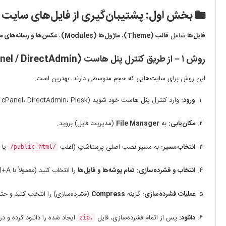
بخش اول: پشتیبان‌گیری از فایل‌های سایت (Files
فایل‌ها
شامل
قالب (Theme)
،
ماژول‌ها (Modules)
،
عکس‌ها و رسانه‌های 
روش ۱ – از طریق کنترل پنل هاست (cPanel / DirectAdmin)
این روش برای سایت‌هایی که حجم متوسطی دارند، بهترین است.
ورود:
وارد کنترل پنل هاست خود شوید (cPanel، DirectAdmin، Plesk و...).
مکان‌یابی:
به
File Manager
(مدیریت فایل) بروید.
انتخاب مسیر:
به مسیر نصب اصلی پرستاشاپ (اغلب
یا 
/public_html/
انتخاب و فشرده‌سازی:
تمام پوشه‌ها و فایل‌ها
را انتخاب کنید (معمولاً با Ctrl+A یا Select All).
عملیات فشرده‌سازی:
گزینه
Compress
(فشرده‌سازی) را انتخاب کنید و حت
دانلود:
پس از اتمام فشرده‌سازی، فایل
ایجاد شده را دانلود کرده و د
.zip