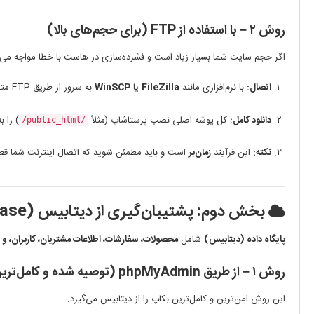
روش ۲ – با استفاده از FTP (برای حجم‌های بالا)
اگر حجم سایت شما بسیار زیاد است و فشرده‌سازی در هاست با خطا مواجه می‌شود، از FTP استفا
اتصال:
با نرم‌افزاری مانند
FileZilla
یا
WinSCP
به سرور از طریق FTP متصل شوید.
دانلود کامل:
کل پوشه اصلی نصب پرستاشاپ (مثلاً
) را 
/public_html/
نکته:
این فرآیند
زمان‌بر
است و باید مطمئن شوید که اتصال اینترنت شما قط
بخش دوم: پشتیبان‌گیری از دیتابیس (Database)
پایگاه داده (دیتابیس)
شامل
محصولات، سفارشات، اطلاعات مشتریان، کاربران، و 
روش ۱ – از طریق phpMyAdmin (توصیه شده و کامل‌ترین)
این روش امن‌ترین و کامل‌ترین بکاپ را از دیتابیس می‌گیرد.