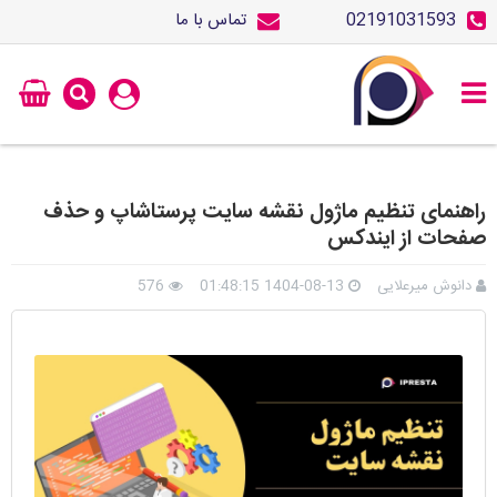
02191031593
تماس با ما
راهنمای تنظیم ماژول نقشه سایت پرستاشاپ و حذف
صفحات از ایندکس
دانوش میرعلایی
1404-08-13 01:48:15
576