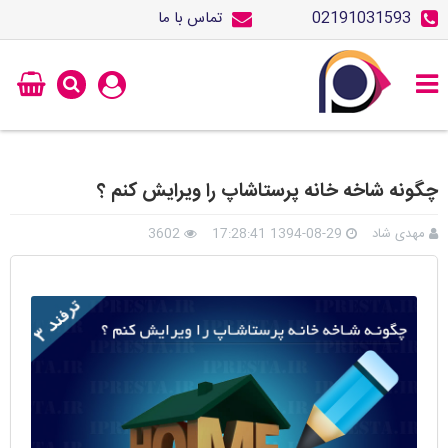
02191031593
تماس با ما
چگونه شاخه خانه پرستاشاپ را ویرایش کنم ؟
مهدی شاد
1394-08-29 17:28:41
3602