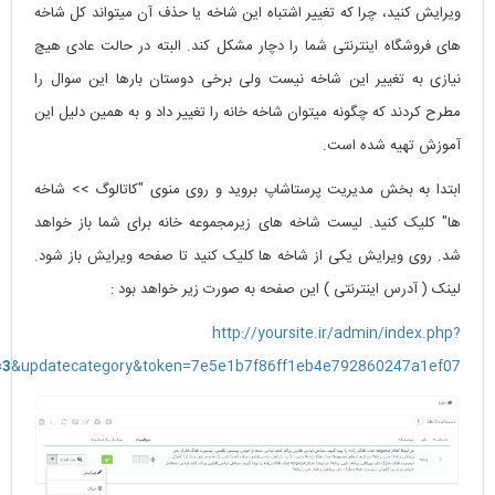
ویرایش کنید، چرا که تغییر اشتباه این شاخه یا حذف آن میتواند کل شاخه
های فروشگاه اینترنتی شما را دچار مشکل کند. البته در حالت عادی هیچ
نیازی به تغییر این شاخه نیست ولی برخی دوستان بارها این سوال را
مطرح کردند که چگونه میتوان شاخه خانه را تغییر داد و به همین دلیل این
آموزش تهیه شده است.
ابتدا به بخش مدیریت پرستاشاپ بروید و روی منوی "کاتالوگ >> شاخه
ها" کلیک کنید. لیست شاخه های زیرمجموعه خانه برای شما باز خواهد
شد. روی ویرایش یکی از شاخه ها کلیک کنید تا صفحه ویرایش باز شود.
لینک ( آدرس اینترنتی ) این صفحه به صورت زیر خواهد بود :
http://yoursite.ir/admin/index.php?
=3
&updatecategory&token=7e5e1b7f86ff1eb4e792860247a1ef07