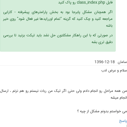
فایل class_index.php رو پاک کنید
اگر همچنان مشکل پابرجا بود به بخش پارامترهای پیشرفته - کارایی
مراجعه کنید و چک کنید که گزینه "تمام اوررایدها غیر فعال شود" روی خیر
باشه
در صورتی که با این راهکار مشکلتون حل نشد باید تیکت بزنید تا بررسی
دقیق تری بشه
سامان
1396-12-18
سلام و عرض ادب
من همه مراحل رو انجام دادم ولی حتی اگر تیک من ربات نیستم رو هم نزنم ، ارسال
انجام میشه
می خواستم بدونم مشکل از چیه ؟
پاسخ