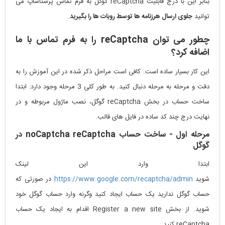
بنابر این با درج قابلیت reCaptcha گوگل به فرم تماس پرستاشاپ می
توانید
جلوی ارسال هرزنامه ها توسط روبات ها را بگیرید
.
چطور می توان reCaptcha را به فرم تماس با ما
اضافه کرد؟
این کار بسیار ساده است. کافی است مراحل ذکر شده در این آموزش را به
دقت و مرحله به مرحله دنبال کنید. به طور کلی 3 مرحله وجود دارد: ابتدا
ساخت حساب در بخش reCaptcha گوگل، نصب ماژول مربوطه و در
نهایت درج چند کد ساده در فایل های قالب.
مرحله اول - ساخت حساب noCaptcha reCaptcha در
گوگل
ابتدا وارد این لینک
شوید
https://www.google.com/recaptcha/admin
در صورتی که
حساب گوگل ندارید یک حساب ایجاد کنید وگرنه وارد حساب گوگل خود
شوید. از بخش Register a new site اقدام به ایجاد یک حساب
reCaptcha کنید.