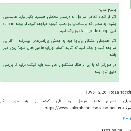
پاسخ مدیر:
اگر از انجام تمامی مراحل به درستی مطمئن هستید یکبار وارد هاستتون
بشید، به محلی که پرستاشاپ رو نصب کردید مراجعه کنید، از پوشه cache
فایل class_index.php رو پاک کنید
اگر همچنان مشکل پابرجا بود به بخش پارامترهای پیشرفته - کارایی
مراجعه کنید و چک کنید که گزینه "تمام اوررایدها غیر فعال شود" روی خیر
باشه
در صورتی که با این راهکار مشکلتون حل نشد باید تیکت بزنید تا بررسی
دقیق تری بشه
1396-12-26
Reza saeidi
خیلی ممنونم همه مراحل رو طی کردم و به خوبی کار
میکند.https://www.salambaba.com/contact-us
پاسخ