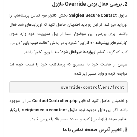
2. بررسی فعال بودن Override ماژول
ماژول
Seigieu Secure Contact
بخش کنترلر فرم تماس پرستاشاپ را
اورراید می کند. از این رو باید اطمینان حاصل کنید که اوررایدهای شما فعال
باشند. برای بررسی این موضوع ابتدا از پنل مدیریت خود وارد منوی
"
پارامترهای پیشرفته -> کارایی
" شوید و در بخش "
حالت عیب یابی
" بررسی
کنید که گزینه "
تمام اوررایدها غیرفعال شود
" حتما روی "
خیر
" باشد.
سپس از هاست خود به مسیری که پرستاشاپ خود را نصب کرده اید
مراجعه کرده و وارد مسیر زیر شده:
override/controllers/front
و اطمینان حاصل کنید که فایل
ContactController.php
در آن موجود
باشد. اگر این فایل موجود نبود ماژول
seigieusecurecontact
را یکبار
تنظیم مجدد (بازنشانی) کنید و مجدد مسیر بالا را بررسی کنید.
3. تغییر آدرس صفحه تماس با ما