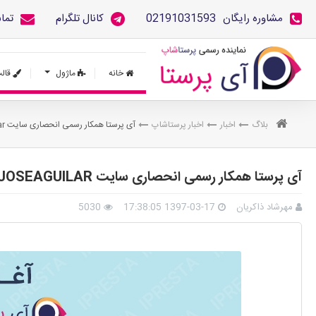
مشاوره رایگان
02191031593
کانال تلگرام
تما
خانه
ماژول
قال
بلاگ
اخبار
اخبار پرستاشاپ
آی پرستا همکار رسمی انحصاری سایت joseaguilar در ایران
آی پرستا همکار رسمی انحصاری سایت JOSEAGUILAR در ایران
مهرشاد ذاکریان
1397-03-17 17:38:05
5030