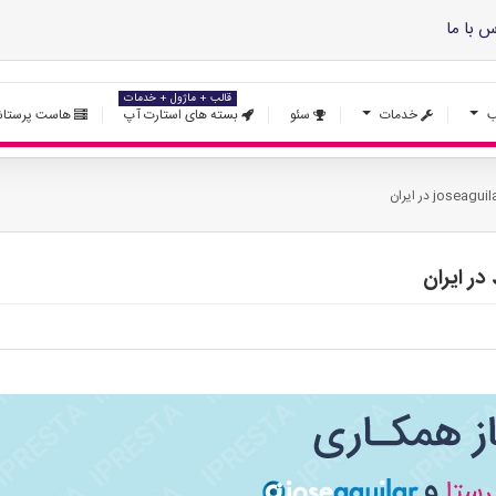
س با ما
قالب + ماژول + خدمات
ب
خدمات
سئو
بسته های استارت آپ
هاست پرستاش