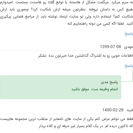
به سرم میکرد. میگفت مشکل از هاستته یا توابع call رو هاستت بستست. امیدوارم
هیچ کس به دامش نیوفته. بنظرتون میشه ازش شکایت کرد؟ چجوری باید ازش
شکایت کنم؟ اینمادم داره ولی تو سایت اینماد نوشته باید از مراجع قضایی پیگیری
کنید. لطفا اگه کسی می دونه راهنماییم کنه
پاسخ
مهدی
1399-07-08
اطلاعات خوبی رو به اشتراگ گذاشتین خدا خیرتون بده .تشکر
پاسخ
پاسخ مدیر:
انجام وظیفه ست. موفق باشید
فرید
1400-02-28
فقط می توانم عرض کنم یکی از سایت های نامعتبر از متقلب ترین مجموعه هاییست
که تاکنون دیده ام. در یک کلام بسیار غیر حرفه ای و کلاه بردار.