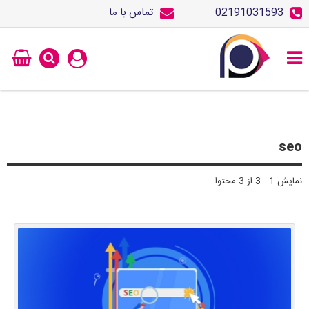
02191031593
تماس با ما
seo
نمایش 1 - 3 از 3 محتوا