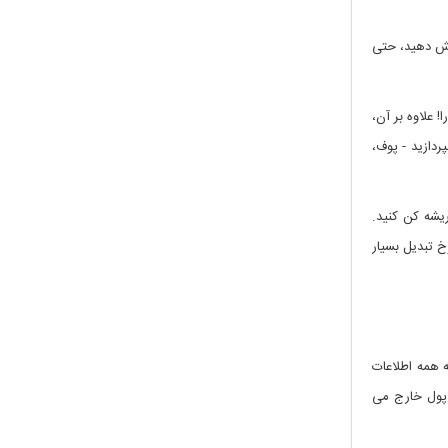
 پوشش دهید، حتی
 علاوه بر آن،
دازید - پوف،
یشه کن کنید.
خ تبدیل بسیار
ه همه اطلاعات
 پول خارج می