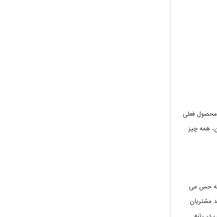
ا محصول فعلی
ن، همه چیز
 که حس می
د مشتریان
 در رتبه