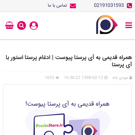
02191031593
تماس با ما
همراه قدیمی به آی پرستا پیوست | ادغام پرستا استور با
آی پرستا
مهدی شاد
1398-02-12 16:36:22
1653