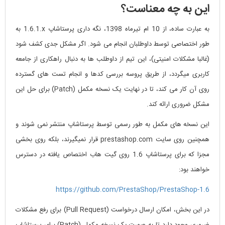
این به چه معناست؟
به عبارت ساده، از 10 ام تیرماه 1398، نگه داری پرستاشاپ
1.6.1.x
به
طور اختصاصی توسط داوطلبان انجام می شود. اگر مشکل جدی کشف شود
(غالبا مشکلات امنیتی)، این تیم از داوطلب ها به دنبال راهکاری از جامعه
کاربری میگردد، از طریق پروسه بررسی کدها و انجام تست های گسترده
روی آن کار می کند، تا در نهایت یک نسخه مکمل (Patch) برای حل این
مشکل ضروری ارائه کند.
این نسخه های مکمل به طور رسمی توسط پرستاشاپ منتشر نمی شوند و
همچنین روی سایت prestashop.com قرار نمیگیرند، بلکه روی بخشی
مجزا که برای پرستاشاپ 1.6 روی گیت هاب اختصاص یافته در دسترس
خواهند بود:
https://github.com/PrestaShop/PrestaShop-1.6
در این بخش، امکان ارسال درخواست (Pull Request) برای رفع مشکلات
ضروری وجود دارد تا به صورت یک نسخه مکمل (Patch) برای پرستاشاپ