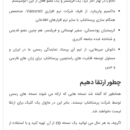
Lyon در بهار آغاز کرد، یک فریلنسر و یک عضو فعال از این اکوسیستم
ماکسیم وارینارد، از طرف شرکت نرم افزاری Vaisonet، متخصص
همگام سازی پرستاشاپ با سایر نرم افزارهای اطلاعاتی
کریستیان پودمسکی، سفیر لهستانی و فریلنسر، هم چنین عضو قدیمی
و شناخته شده جامعه کاربری
دانوش میرعلایی، از تیم آی پرستا، نمایندگی رسمی ما در ایران و
مسئول توسعه قابلیت های راستچین پرستاشاپ برای زبان های فارسی
و عربی
چطور ارتقا دهیم
همانطور که گفته شد نسخه هایی که ارائه می شوند نسخه های رسمی
توسط شرکت پرستاشاپ نیستند، بنابر این در ماژول یک کلیک برای ارتقا
لیست نخواهند شد.
اگرچه، به هر حال می توانید یک نسخه zip از آن تهیه کنید و با استفاده از