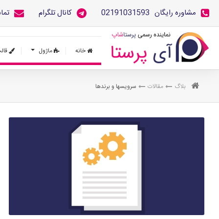
مشاوره رایگان
02191031593
کانال تلگرام
تما
خانه
ماژول
قال
بلاگ
مقالات
سرویس‎ها و برندها