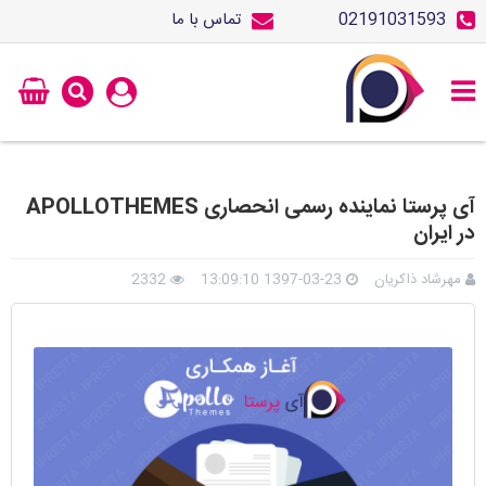
02191031593
تماس با ما
آی پرستا نماینده رسمی انحصاری APOLLOTHEMES
در ایران
مهرشاد ذاکریان
1397-03-23 13:09:10
2332